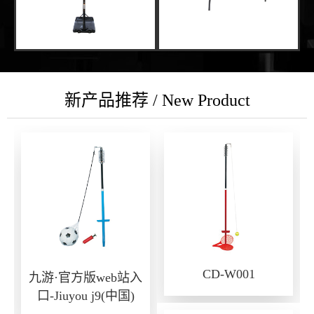
新产品推荐 / New Product
CD-W001
九游·官方版web站入
口-Jiuyou j9(中国)