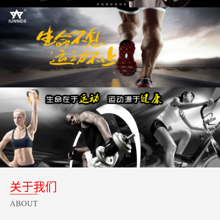
关于我们
ABOUT