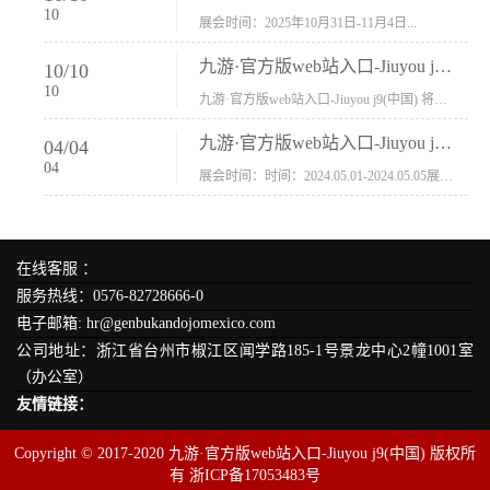
10
展会时间：2025年10月31日-11月4日...
九游·官方版web站入口-Jiuyou j9(中国) 将参加第136届广交会
10
/
10
10
九游·官方版web站入口-Jiuyou j9(中国) 将参加第136届广交会...
九游·官方版web站入口-Jiuyou j9(中国) 将参加第135届广交会出口展
04
/
04
04
展会时间：时间：2024.05.01-2024.05.05展会地址：中国进出口商品交易会展馆福建康莱宝公司展位号12.1G37-38、H11-12，浙江康莱宝展位号17.1B23-24、C19-20...
在线客服 ：
服务热线：0576-82728666-0
电子邮箱: hr@genbukandojomexico.com
公司地址：浙江省台州市椒江区闻学路185-1号景龙中心2幢1001室
（办公室）
友情链接：
Copyright © 2017-2020 九游·官方版web站入口-Jiuyou j9(中国) 版权所
有 浙ICP备17053483号