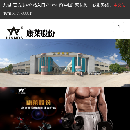
九游·官方版web站入口-Jiuyou j9(中国) 欢迎您！客服热线：
中文站
|
0576-82728666-0